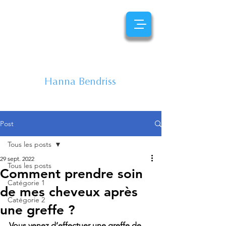
CENTRE
CAPILLAIRE
Hanna Bendriss
EXPERTE DU CHEVEU
Post
Tous les posts
29 sept. 2022
Tous les posts
Comment prendre soin
Catégorie 1
de mes cheveux après
Catégorie 2
une greffe ?
Vous venez d’effectuer une greffe de 