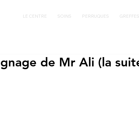
LE CENTRE
SOINS
PERRUQUES
GREFFE
gnage de Mr Ali (la suit