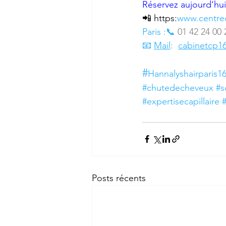
Réservez aujourd‘hui
📲 https:
www.centred
Paris :📞
 01 42 24 00 
📧 
Mail
:  
cabinetcp1
#
Hannalyshairparis1
#chutedecheveux
#s
#expertisecapillaire
#
Posts récents