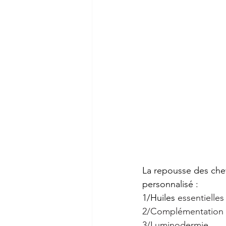
La repousse des chev
personnalisé :
1/Huiles 
essentielles
2/Complémentation a
3/Luminodermie