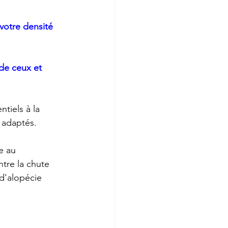
 votre densité 
 de ceux et 
tiels à la 
 adaptés.
e au 
ntre la chute 
d'alopécie 