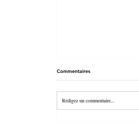
Commentaires
Rédigez un commentaire...
Cheveux et ménopause :
comprendre ce qui se passe
et retrouver densité et