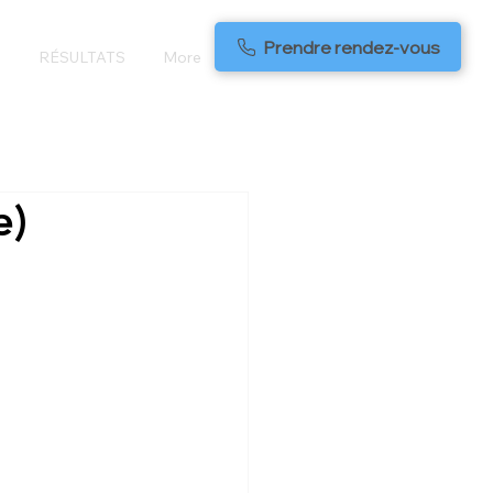
Prendre rendez-vous
S
RÉSULTATS
More
e)