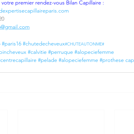
 votre premier rendez-vous Bilan Capillaire :
expertisecapillaireparis.com
20
6@gmail.com
6
#paris16
#chutedecheveux
#CHUTEAUTONME
#
oincheveux
#calvitie
#perruque
#alopeciefemme
centrecapillaire
#pelade
#alopeciefemme
#prothese
 cap