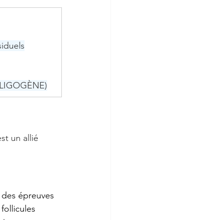
siduels
(OLIGOGÈNE)
 
t un allié 
 des épreuves 
follicules 