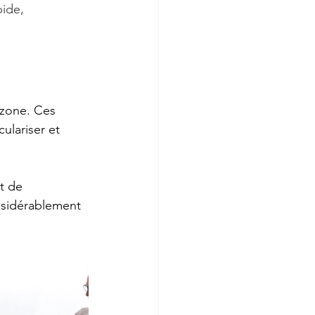
pide, 
 zone. Ces 
ulariser et 
t de 
nsidérablement 