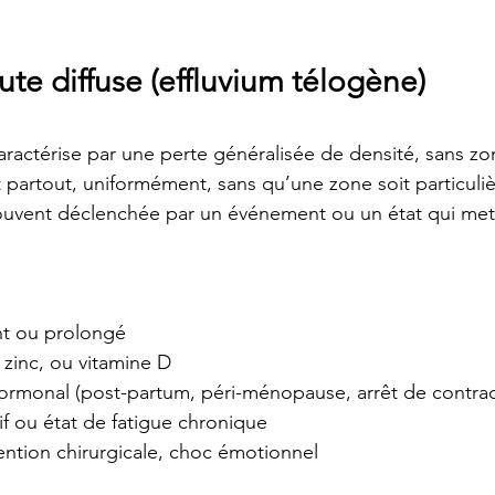
chute diffuse (effluvium télogène)
caractérise par une perte généralisée de densité, sans z
partout, uniformément, sans qu’une zone soit particuli
souvent déclenchée par un événement ou un état qui met
ant ou prolongé
, zinc, ou vitamine D
ormonal (post-partum, péri-ménopause, arrêt de contrac
ctif ou état de fatigue chronique
rvention chirurgicale, choc émotionnel