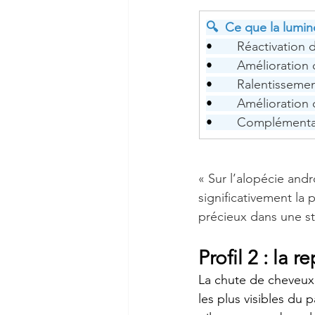
🔍  Ce que la lumi
•       
Réactivation d
•       
Amélioration d
•       
Ralentissemen
•       
Amélioration d
•       
Complémentar
« Sur l’alopécie and
significativement la 
précieux dans une st
Profil 2 : la
La chute de cheveux 
les plus visibles du 