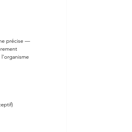
one précise — 
èrement 
 l’organisme 
eptif)