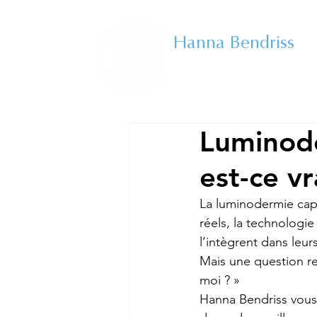
CENTRE
CAPILLAIRE
Hanna Bendriss
EXPERTE DU CHEVEU
Luminode
est-ce vr
La luminodermie capill
réels, la technologie
l’intègrent dans leur
Mais une question rev
moi ? »
Hanna Bendriss vous 