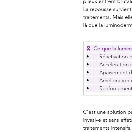
pileux entrent bruta
La repousse survient 
traitements. Mais ell
là que la luminodermi
🎗️  Ce que la lumi
•       
Réactivation d
•       
Accélération d
•       
Apaisement du 
•       
Amélioration 
•       
Renforcement d
C’est une solution p
invasive et sans eff
traitements intensifs.