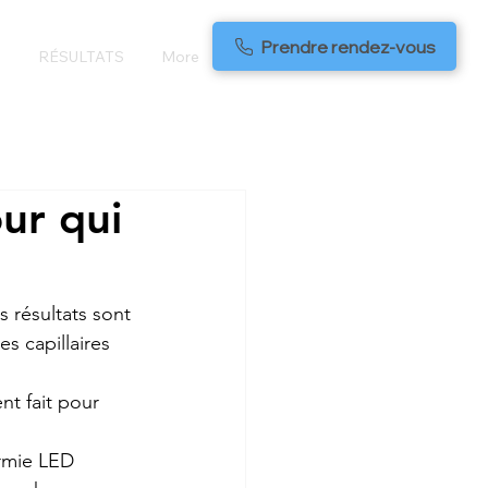
Prendre rendez-vous
S
RÉSULTATS
More
ur qui
s résultats sont 
s capillaires 
nt fait pour 
ermie LED 