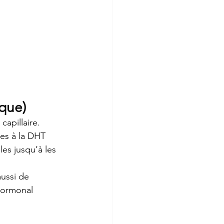
ique)
apillaire. 
les à la DHT 
es jusqu’à les 
ussi de 
hormonal 