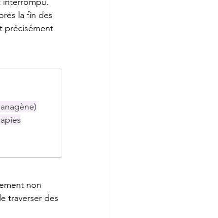
t interrompu.
rès la fin des 
st précisément 
e anagène)
rapies
alement non 
e traverser des 