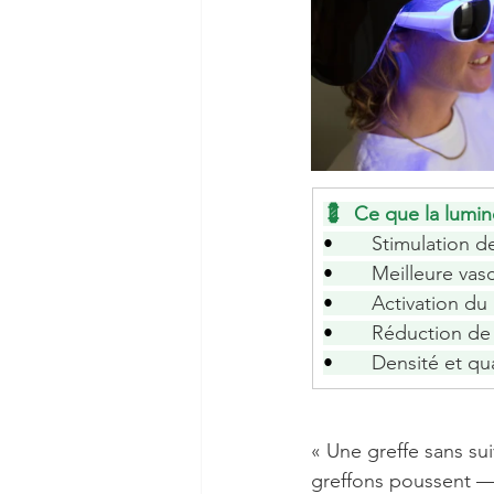
💈  Ce que la lumi
•       
Stimulation de
•       
Meilleure vasc
•       
Activation du 
•       
Réduction de 
•       
Densité et qua
« Une greffe sans su
greffons poussent — 