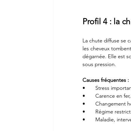
Profil 4 : la 
La chute diffuse se 
les cheveux tombent 
dégarnée. Elle est 
sous pression.
Causes fréquentes :
•       Stress import
•       Carence en fer
•       Changement h
•       Régime restri
•       Maladie, inte