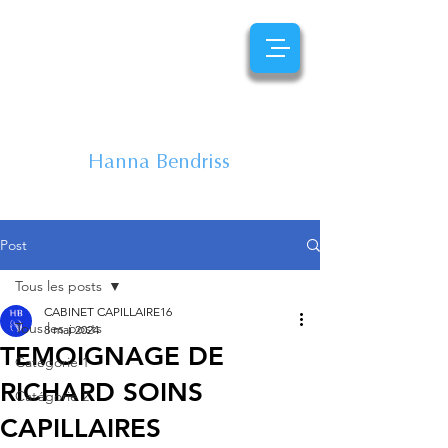
CENTRE
CAPILLAIRE
Hanna Bendriss
EXPERTE DU CHEVEU
Post
Tous les posts
CABINET CAPILLAIRE16
Tous les posts
8 mai 2024
TEMOIGNAGE DE
Catégorie 1
RICHARD SOINS
Catégorie 2
CAPILLAIRES